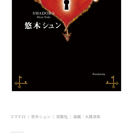
スマドロ ｜ 悠木シュン ｜ 双葉社 ｜
装画：大路浩実