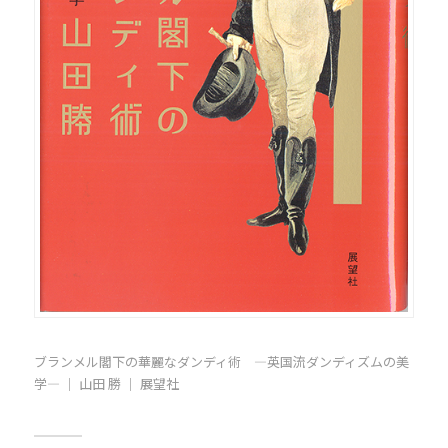
ブランメル閣下の華麗なダンディ術 ―英国流ダンディズムの美
学― ｜ 山田 勝 ｜ 展望社