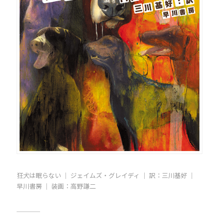
狂犬は眠らない ｜ ジェイムズ・グレイディ ｜ 訳：三川基好 ｜
早川書房 ｜
装画：高野謙二