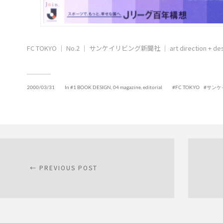
FC TOKYO ｜ No.2 ｜ サンケイリビング新聞社 ｜ art direction + des
2000/03/31
In
#1 BOOK DESIGN
,
04 magazine, editorial
FC TOKYO
サンケ
← PREVIOUS POST