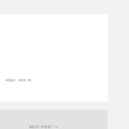
双葉社
菅原一剛
NEXT POST →