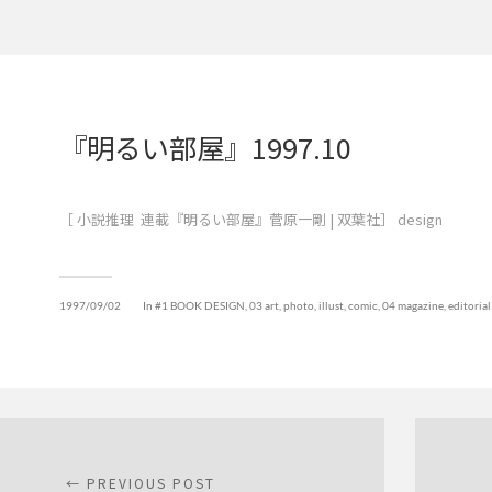
『明るい部屋』1997.10
［ 小説推理 連載『明るい部屋』菅原一剛 | 双葉社］ design
1997/09/02
In
#1 BOOK DESIGN
,
03 art, photo, illust, comic
,
04 magazine, editorial
← PREVIOUS POST