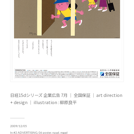
日経15dシリーズ 企業広告 7月 ｜ 全国保証 ｜ art direction
+ design ｜ illustration : 柳原良平
2009/12/05
In
#2 ADVERTISING
,
06 poster, npad, mgad