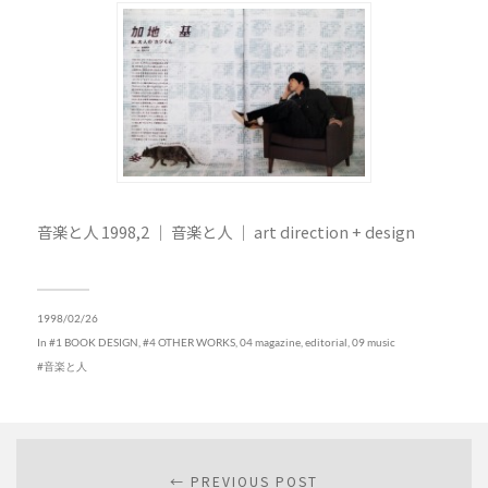
音楽と人 1998,2 ｜ 音楽と人 ｜ art direction + design
1998/02/26
In
#1 BOOK DESIGN
,
#4 OTHER WORKS
,
04 magazine, editorial
,
09 music
音楽と人
← PREVIOUS POST