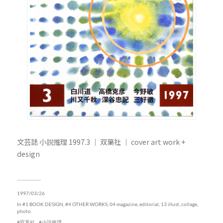
文芸誌 小説推理 1997.3 ｜ 双葉社 ｜ cover art work +
design
1997/03/26
In
#1 BOOK DESIGN
,
#4 OTHER WORKS
,
04 magazine, editorial
,
13 illust, collage,
photo
双葉社
小説推理